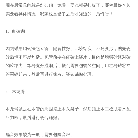
现在最常见的就是红砖砌，龙骨，要么就是扣板了，哪种最好？其
实要看具体情况，我家也是错了之后才知道的，后悔呀！
1、红砖砌
因为采用砌砖法包立管，隔音性好、比较结实、不易变形，贴完瓷
砖后也不容易炸缝。包管前要在红砖上浇水，目的是增强砂浆对砖
的胶结力，等砖充分湿润后，搬到需要包管的空间，用红砖砖将立
管围砌起来，然后再进行抹灰、瓷砖铺贴处理。
2、木龙骨
木龙骨就是在水管的周围搭上木头架子，然后顶上木工板或者水泥
压力板，最后进行瓷砖铺贴。
隔音效果较为一般，需要包隔音棉。