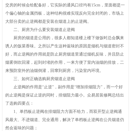
交房的时候会给配备好，它实际的通风口径均有15cm，里面都是一
个偏心轴的金属挡板，这种结构很难实现反向完全封闭的，市场上
大部分卖的止逆阀都是安装在烟道上的止逆阀。
二、厨房为什么要安装烟道止逆阀
厨房的烟道是公用的，很多人都知道楼上楼下做饭时总会飘来
诱人的饭菜香味。之所以产生这种返味的原因是烟机与烟道密封不
好，而止逆阀的作用就是防止厨房烟道里通过烟机反味，并且防止
烟雾倒吹回灌，起到封堵的作用，一来方便了室内油烟的排放，二
来预防室外的油烟倒灌，回窜到厨房，污染室内环境。
三、如何正确选购厨房烟道止逆阀
止逆阀的作用是“止逆”，副作用是“增加排烟阻力”，而一个好
的止逆阀是保证止逆的同时，排烟阻力最小。众易居装修网总结出
了选购四要点：
1、单挡板止逆阀在排烟阻力方面不给力，而双开型止逆阀通
风最大、不进烟道、完全通用，解决了单档板止逆阀在公共烟道仍
然会返味的问题；