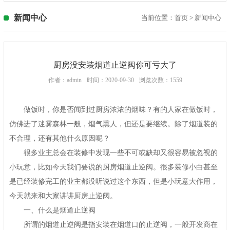
新闻中心
当前位置：
首页
>
新闻中心
厨房没安装烟道止逆阀你可亏大了
作者：admin
时间：2020-09-30
浏览次数：1559
做饭时，你是否闻到过厨房浓浓的烟味？有的人家在做饭时，
仿佛进了迷雾森林一般，烟气熏人，但还是要继续。除了烟道装的
不合理，还有其他什么原因呢？
很多业主总会在装修中发现一些不可或缺却又很容易被忽视的
小玩意，比如今天我们要说的厨房烟道止逆阀。很多装修小白甚至
是已经装修完工的业主都没听说过这个东西，但是小玩意大作用，
今天就来和大家讲讲厨房止逆阀。
一、什么是烟道止逆阀
所谓的烟道止逆阀是指安装在烟道口的止逆阀，一般开发商在