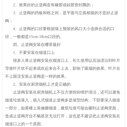
2、效果好的止逆阀是有橡胶或硅胶密封圈的；
3、止逆阀的挡板和框之间，是平面与立面相接的才是好止逆
阀；
4、止逆阀的口径要根据墙上预留的风口大小选择合适的口
径，一般都是15cm-18cm口径的。
四、止逆阀安装在哪里最好
1、不要安装在烟道口上
很多人将止逆阀安装在烟道口上，长久使用以后油渍沾到叶片
导致叶片吹不起来或吹起来合不上去，影响了吸烟的效果。叶片合
不上跟没安装止逆阀是一样的效果。
2、安装在厨房烟机上才是正确的
止逆阀安装在厨房烟机上不仅方便拆卸维护清洁，还可以避免
烟道垃圾落入，插入式烟道止逆阀多是坡型结构，下部要深入烟道
一部分，如果楼上装修砸烟道，建筑垃圾可能会砸到止逆阀里面，
造成止逆阀开合不畅甚至无法打开，这也是不建议把止逆阀安装在
烟道口上的一个原因。