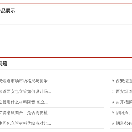
产品展示
问题
安烟道市场市场格局与竞争...
西安烟道
知道西安包立管如何设计吗...
西安烟道
立管用什么材料隔音 包立...
封开槽腻
立管砌筑围合，是否需要植...
阴阳角、
生间包立管材料优缺点对比...
烟道都有